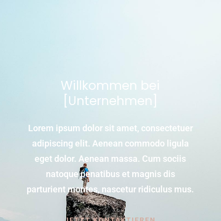
Willkommen bei
[Unternehmen]
Lorem ipsum dolor sit amet, consectetuer
adipiscing elit. Aenean commodo ligula
eget dolor. Aenean massa. Cum sociis
natoque penatibus et magnis dis
parturient montes, nascetur ridiculus mus.
JETZT KONTAKTIEREN